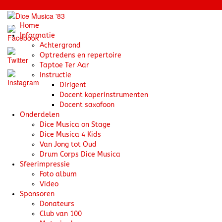
Naar
de
Home
inhoud
Informatie
springen
Achtergrond
Optredens en repertoire
Taptoe Ter Aar
Instructie
Dirigent
Docent koperinstrumenten
Docent saxofoon
Onderdelen
Dice Musica on Stage
Dice Musica 4 Kids
Van Jong tot Oud
Drum Corps Dice Musica
Sfeerimpressie
Foto album
Video
Sponsoren
Donateurs
Club van 100