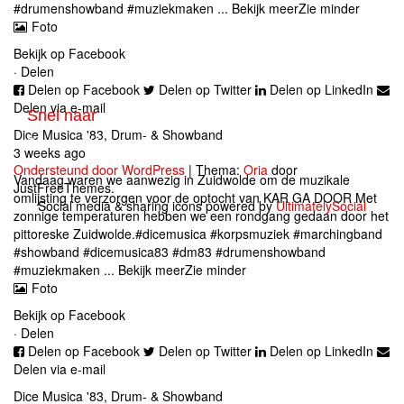
#drumenshowband
#muziekmaken
...
Bekijk meer
Zie minder
Foto
Bekijk op Facebook
·
Delen
Delen op Facebook
Delen op Twitter
Delen op LinkedIn
Delen via e-mail
Snel naar
Dice Musica '83, Drum- & Showband
Privacy verklaring
3 weeks ago
Ondersteund door WordPress
|
Thema:
Oria
door
Vandaag waren we aanwezig in Zuidwolde om de muzikale
JustFreeThemes.
omlijsting te verzorgen voor de optocht van
KAR GA DOOR
Met
Social media & sharing icons powered by
UltimatelySocial
zonnige temperaturen hebben we een rondgang gedaan door het
pittoreske Zuidwolde.
#dicemusica
#korpsmuziek
#marchingband
#showband
#dicemusica83
#dm83
#drumenshowband
#muziekmaken
...
Bekijk meer
Zie minder
Foto
Bekijk op Facebook
·
Delen
Delen op Facebook
Delen op Twitter
Delen op LinkedIn
Delen via e-mail
Dice Musica '83, Drum- & Showband