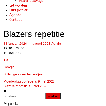
Materiaalwagen
Lid worden
Oud papier
Agenda
Contact
Blazers repetitie
11 januari 2026
11 januari 2026
Admin
Blazers
19:30
–
22:00
repetitie
12 mei 2026
iCal
Google
Volledige kalender bekijken
Bericht
Moederdag optredens
9 mei 2026
Blazers repetitie
19 mei 2026
navigatie
Zoeken
Zoeken
Agenda