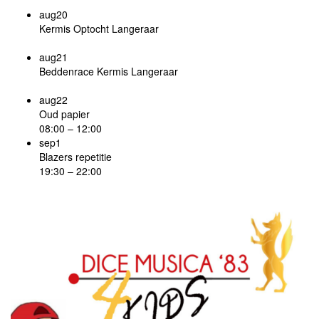
aug
20
Kermis Optocht Langeraar
aug
21
Beddenrace Kermis Langeraar
aug
22
Oud papier
08:00
–
12:00
sep
1
Blazers repetitie
19:30
–
22:00