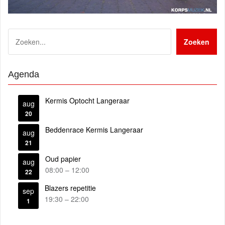
Zoeken
Zoeken
Agenda
Kermis Optocht Langeraar
aug
20
Beddenrace Kermis Langeraar
aug
21
Oud papier
aug
08:00
–
12:00
22
Blazers repetitie
sep
19:30
–
22:00
1